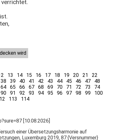
errichtet.
st.
ten,
udecken wird
12
13
14
15
16
17
18
19
20
21
22
38
39
40
41
42
43
44
45
46
47
48
64
65
66
67
68
69
70
71
72
73
74
90
91
92
93
94
95
96
97
98
99
100
12
113
114
hp?sure=87 [10.08.2026]
 Versuch einer Übersetzungsharmonie auf
setzungen, Luxemburg 2019, 87.{Versnummer}