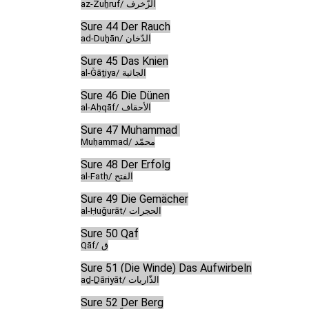
az-Zuḫruf/ الزّخرف
Sure 44 Der Rauch
ad-Duḫān/ الدّخان
Sure 45 Das Knien
al-Ǧāṯiya/ الجاثية
Sure 46 Die Dünen
al-Aḥqāf/ الأحقاف
Sure 47 Muḥammad
Muḥammad/ محمّد
Sure 48 Der Erfolg
al-Fatḥ/ الفتح
Sure 49 Die Gemächer
al-Ḥuǧurāt/ الحجرات
Sure 50 Qaf
Qāf/ ق
Sure 51 (Die Winde) Das Aufwirbeln
aḏ-Ḏāriyāt/ الذّاريات
Sure 52 Der Berg