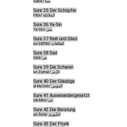
Sabaʾ/ سبأ
Sure 35 Der Schöpfer
Fāṭir/ الملائكة
Sure 36 Ya-Sin
Ya-Sin/ يس
Sure 37 Reih und Glied
aṣ-Ṣāffāt/ الصّافات
Sure 38 Sad
Ṣād/ ص
Sure 39 Die Scharen
az-Zumar/ الزّمر
Sure 40 Der Gläubige
al-Muʾmin/ المؤمن
Sure 41 Auseinandergesetzt
Ḥā-Mīm/ حم
Sure 42 Die Beratung
aš-Šūrā/ الشّورى
Sure 43 Der Prunk