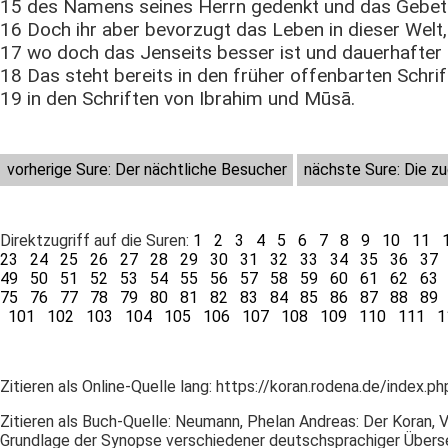
15 des Namens seines Herrn gedenkt und das Gebet v
16 Doch ihr aber bevorzugt das Leben in dieser Welt,
17 wo doch das Jenseits besser ist und dauerhafter i
18 Das steht bereits in den früher offenbarten Schrif
19 in den Schriften von Ibrahim und Mūsā.
vorherige Sure: Der nächtliche Besucher
nächste Sure: Die z
Direktzugriff auf die Suren:
1
2
3
4
5
6
7
8
9
10
11
23
24
25
26
27
28
29
30
31
32
33
34
35
36
37
49
50
51
52
53
54
55
56
57
58
59
60
61
62
63
75
76
77
78
79
80
81
82
83
84
85
86
87
88
89
101
102
103
104
105
106
107
108
109
110
111
1
Zitieren als Online-Quelle lang: https://koran.rodena.de/index.p
Zitieren als Buch-Quelle: Neumann, Phelan Andreas: Der Koran,
Grundlage der Synopse verschiedener deutschsprachiger Über