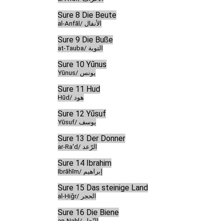
Sure 8 Die Beute
al-Anfāl/ الأنفال
Sure 9 Die Buße
at-Tauba/ التوبة
Sure 10 Yūnus
Yūnus/ يونس
Sure 11 Hud
Hūd/ هود
Sure 12 Yūsuf
Yūsuf/ يوسف
Sure 13 Der Donner
ar-Ra'd/ الرّعد
Sure 14 Ibrahim
Ibrāhīm/ إبراهيم
Sure 15 Das steinige Land
al-Ḥiǧr/ الحجر
Sure 16 Die Biene
an-Naḥl/ النّحل