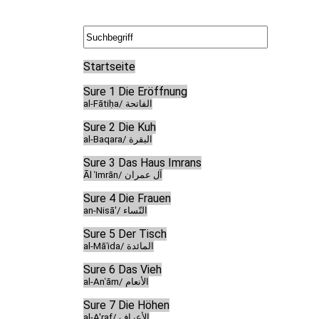
Startseite
Sure 1 Die Eröffnung
al-Fātiḥa/ الفاتحة
Sure 2 Die Kuh
al-Baqara/ البقرة
Sure 3 Das Haus Imrans
Āl ʿImrān/ آل عمران
Sure 4 Die Frauen
an-Nisā'/ النّساء
Sure 5 Der Tisch
al-Māʾida/ المائدة
Sure 6 Das Vieh
al-Anʿām/ الأنعام
Sure 7 Die Höhen
al-A'raf/ الأعراف