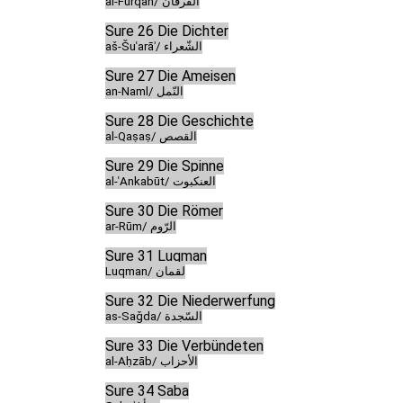
al-Furqān/ الفرقان
Sure 26 Die Dichter
aš-Šuʿarāʾ/ الشّعراء
Sure 27 Die Ameisen
an-Naml/ النّمل
Sure 28 Die Geschichte
al-Qaṣaṣ/ القصص
Sure 29 Die Spinne
al-ʿAnkabūt/ العنكبوت
Sure 30 Die Römer
ar-Rūm/ الرّوم
Sure 31 Luqman
Luqman/ لقمان
Sure 32 Die Niederwerfung
as-Saǧda/ السّجدة
Sure 33 Die Verbündeten
al-Aḥzāb/ الأحزاب
Sure 34 Saba