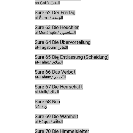
aṣ-Ṣaff/ الصّفّ
Sure 62 Der Freitag
al-Ǧumʿa/ الجمعة
Sure 63 Die Heuchler
al-Munāfiqūn/ المنافقون
Sure 64 Die Übervorteilung
at-Taġābun/ التّغابن
Sure 65 Die Entlassung (Scheidung)
aṭ-Ṭalāq/ الطّلاق
Sure 66 Das Verbot
at-Taḥrīm/ التّحريم
Sure 67 Die Herrschaft
al-Mulk/ الملك
Sure 68 Nun
Nūn/ ن
Sure 69 Die Wahrheit
al-Ḥāqqa/ الحاقّة
Sure 70 Die Himmelsleiter