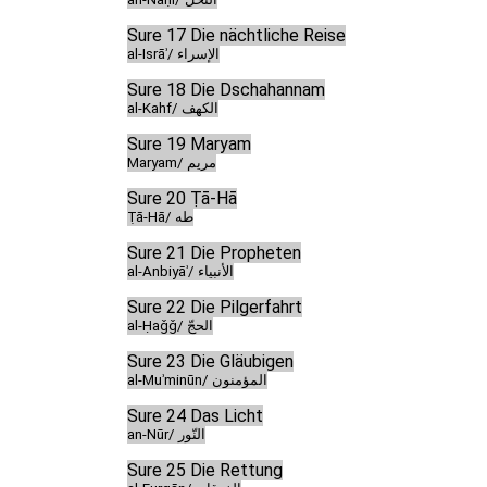
Sure 17 Die nächtliche Reise
al-Isrāʾ/ الإسراء
Sure 18 Die Dschahannam
al-Kahf/ الكهف
Sure 19 Maryam
Maryam/ مريم
Sure 20 Ṭā-Hā
Ṭā-Hā/ طه
Sure 21 Die Propheten
al-Anbiyāʾ/ الأنبياء
Sure 22 Die Pilgerfahrt
al-Ḥaǧǧ/ الحجّ
Sure 23 Die Gläubigen
al-Muʾminūn/ المؤمنون
Sure 24 Das Licht
an-Nūr/ النّور
Sure 25 Die Rettung