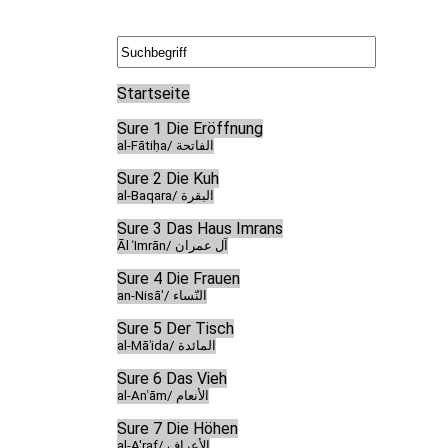
Startseite
Sure 1 Die Eröffnung
al-Fātiḥa/ الفاتحة
Sure 2 Die Kuh
al-Baqara/ البقرة
Sure 3 Das Haus Imrans
Āl ʿImrān/ آل عمران
Sure 4 Die Frauen
an-Nisā'/ النّساء
Sure 5 Der Tisch
al-Māʾida/ المائدة
Sure 6 Das Vieh
al-Anʿām/ الأنعام
Sure 7 Die Höhen
al-A'raf/ الأعراف