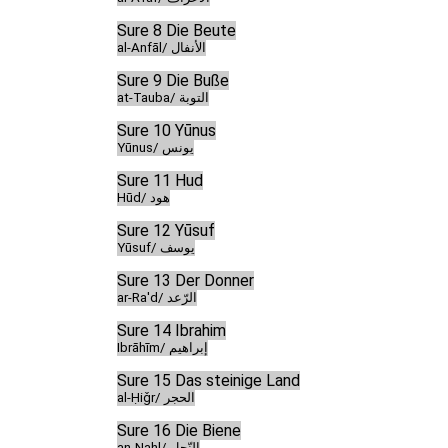
Sure 8 Die Beute
al-Anfāl/ الأنفال
Sure 9 Die Buße
at-Tauba/ التوبة
Sure 10 Yūnus
Yūnus/ يونس
Sure 11 Hud
Hūd/ هود
Sure 12 Yūsuf
Yūsuf/ يوسف
Sure 13 Der Donner
ar-Ra'd/ الرّعد
Sure 14 Ibrahim
Ibrāhīm/ إبراهيم
Sure 15 Das steinige Land
al-Ḥiǧr/ الحجر
Sure 16 Die Biene
an-Naḥl/ النّحل