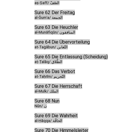
aṣ-Ṣaff/ الصّفّ
Sure 62 Der Freitag
al-Ǧumʿa/ الجمعة
Sure 63 Die Heuchler
al-Munāfiqūn/ المنافقون
Sure 64 Die Übervorteilung
at-Taġābun/ التّغابن
Sure 65 Die Entlassung (Scheidung)
aṭ-Ṭalāq/ الطّلاق
Sure 66 Das Verbot
at-Taḥrīm/ التّحريم
Sure 67 Die Herrschaft
al-Mulk/ الملك
Sure 68 Nun
Nūn/ ن
Sure 69 Die Wahrheit
al-Ḥāqqa/ الحاقّة
Sure 70 Die Himmelsleiter