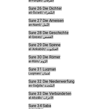
al-Furqān/ الفرقان
Sure 26 Die Dichter
aš-Šuʿarāʾ/ الشّعراء
Sure 27 Die Ameisen
an-Naml/ النّمل
Sure 28 Die Geschichte
al-Qaṣaṣ/ القصص
Sure 29 Die Spinne
al-ʿAnkabūt/ العنكبوت
Sure 30 Die Römer
ar-Rūm/ الرّوم
Sure 31 Luqman
Luqman/ لقمان
Sure 32 Die Niederwerfung
as-Saǧda/ السّجدة
Sure 33 Die Verbündeten
al-Aḥzāb/ الأحزاب
Sure 34 Saba