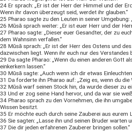
24 Er sprach: „Er ist der Herr der Himmel und der Er
Wenn ihr davon überzeugt seid, werdet ihr glauben.“
25 Pharao sagte zu den Leuten in seiner Umgebung: 
26 Mūsā sprach weiter: „Er ist euer Herr und der Herr
27 Pharao sagte: „Dieser euer Gesandter, der zu euc
dem Wahnsinn verfallen.“
28 Mūsā sprach: „Er ist der Herr des Ostens und des
dazwischen liegt. Wenn ihr euch nur des Verstandes b
29 Da sagte Pharao: „Wenn du einen anderen Gott al
einkerkern lassen.“
30 Mūsā sagte: „Auch wenn ich dir etwas Einleuchte
31 Da forderte ihn Pharao auf: „Zeig es, wenn du die
32 Mūsā warf seinen Stock hin, da wurde dieser zu ei
33 Und er zog seine Hand hervor, und da war sie weiß 
34 Pharao sprach zu den Vornehmen, die ihn umgaben: 
Wissen besitzt.
35 Er möchte euch durch seine Zauberei aus eurem La
36 Sie sagten: „Lasse ihn und seinen Bruder warten un
37 Die dir jeden erfahrenen Zauberer bringen sollen.“