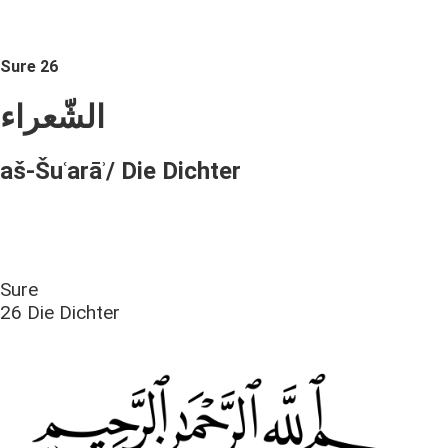
Sure 26
الشّعراء
aš-Šuʿarāʾ/ Die Dichter
Sure
26 Die Dichter