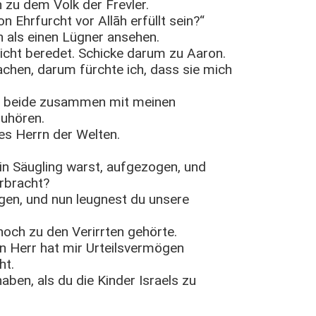
 zu dem Volk der Frevler.
 Ehrfurcht vor Allāh erfüllt sein?“
h als einen Lügner ansehen.
icht beredet. Schicke darum zu Aaron.
chen, darum fürchte ich, dass sie mich
eht beide zusammen mit meinen
zuhören.
es Herrn der Welten.
ein Säugling warst, aufgezogen, und
erbracht?
en, und nun leugnest du unsere
noch zu den Verirrten gehörte.
in Herr hat mir Urteilsvermögen
ht.
ben, als du die Kinder Israels zu