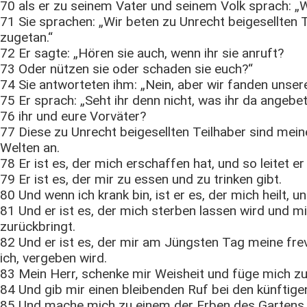
70 als er zu seinem Vater und seinem Volk sprach: „W
71 Sie sprachen: „Wir beten zu Unrecht beigesellten T
zugetan.“
72 Er sagte: „Hören sie auch, wenn ihr sie anruft?
73 Oder nützen sie oder schaden sie euch?“
74 Sie antworteten ihm: „Nein, aber wir fanden unser
75 Er sprach: „Seht ihr denn nicht, was ihr da angebet
76 ihr und eure Vorväter?
77 Diese zu Unrecht beigesellten Teilhaber sind mein
Welten an.
78 Er ist es, der mich erschaffen hat, und so leitet er
79 Er ist es, der mir zu essen und zu trinken gibt.
80 Und wenn ich krank bin, ist er es, der mich heilt, un
81 Und er ist es, der mich sterben lassen wird und 
zurückbringt.
82 Und er ist es, der mir am Jüngsten Tag meine fre
ich, vergeben wird.
83 Mein Herr, schenke mir Weisheit und füge mich z
84 Und gib mir einen bleibenden Ruf bei den künftige
85 Und mache mich zu einem der Erben des Gartens d