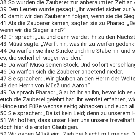
38 So wurden die Zauberer zur anberaumten Zeit a
39 Den Leuten wurde gesagt: „Ihr werdet sicher z
40 damit wir den Zauberern folgen, wenn sie die Sieg
41 Als die Zauberer kamen, sagten sie zu Pharao: „
wenn wir die Sieger sind?“
42 Er sprach: „Ja, und dann werdet ihr zu den Nächs
43 Mūsā sagte: „Werft hin, was ihr zu werfen gedenkt
44 Da warfen sie ihre Stricke und ihre Stäbe hin und 
es, die sicherlich siegen werden.“
45 Da warf Mūsā seinen Stock. Und sofort verschlang
46 Da warfen sich die Zauberer anbetend nieder.
47 Sie sprachen: „Wir glauben an den Herrn der Welte
48 den Herrn von Mūsā und Aaron.“
49 Da sprach Pharao: „Glaubt ihr an ihn, bevor ich es 
euch die Zauberei gelehrt hat. Ihr werdet erfahren, w
Hände und Füße wechselseitig abhacken und euch alle
50 Sie sprachen: „Da ist kein Leid; denn zu unserem 
51 Wir hoffen, dass unser Herr uns unsere frevelhaft
doch hier die ersten Gläubigen.“
52 Wir gaben Mūsā ein: „Zieh bei Nacht mit meinen Di