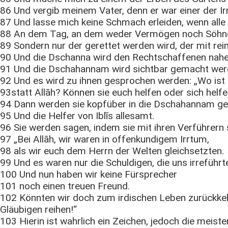
86 Und vergib meinem Vater, denn er war einer der Ir
87 Und lasse mich keine Schmach erleiden, wenn all
88 An dem Tag, an dem weder Vermögen noch Söhne
89 Sondern nur der gerettet werden wird, der mit re
90 Und die Dschanna wird den Rechtschaffenen nahe
91 Und die Dschahannam wird sichtbar gemacht werd
92 Und es wird zu ihnen gesprochen werden: „Wo ist 
93statt Allāh? Können sie euch helfen oder sich helfe
94 Dann werden sie kopfüber in die Dschahannam ge
95 Und die Helfer von Iblīs allesamt.
96 Sie werden sagen, indem sie mit ihren Verführern s
97 „Bei Allāh, wir waren in offenkundigem Irrtum,
98 als wir euch dem Herrn der Welten gleichsetzten.
99 Und es waren nur die Schuldigen, die uns irreführt
100 Und nun haben wir keine Fürsprecher
101 noch einen treuen Freund.
102 Könnten wir doch zum irdischen Leben zurückkeh
Gläubigen reihen!“
103 Hierin ist wahrlich ein Zeichen, jedoch die meiste