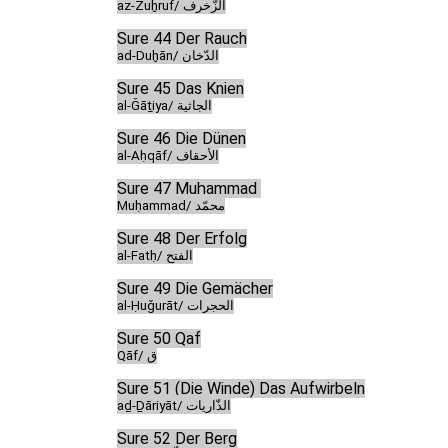
az-Zuḫruf/ الزّخرف
Sure 44 Der Rauch
ad-Duḫān/ الدّخان
Sure 45 Das Knien
al-Ǧāṯiya/ الجاثية
Sure 46 Die Dünen
al-Aḥqāf/ الأحقاف
Sure 47 Muḥammad
Muḥammad/ محمّد
Sure 48 Der Erfolg
al-Fatḥ/ الفتح
Sure 49 Die Gemächer
al-Ḥuǧurāt/ الحجرات
Sure 50 Qaf
Qāf/ ق
Sure 51 (Die Winde) Das Aufwirbeln
aḏ-Ḏāriyāt/ الذّاريات
Sure 52 Der Berg