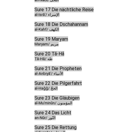
Sure 17 Die nächtliche Reise
al-Isrāʾ/ الإسراء
Sure 18 Die Dschahannam
al-Kahf/ الكهف
Sure 19 Maryam
Maryam/ مريم
Sure 20 Ṭā-Hā
Ṭā-Hā/ طه
Sure 21 Die Propheten
al-Anbiyāʾ/ الأنبياء
Sure 22 Die Pilgerfahrt
al-Ḥaǧǧ/ الحجّ
Sure 23 Die Gläubigen
al-Muʾminūn/ المؤمنون
Sure 24 Das Licht
an-Nūr/ النّور
Sure 25 Die Rettung