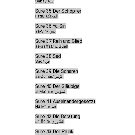
Sabaʾ/ سبأ
Sure 35 Der Schöpfer
Fāṭir/ الملائكة
Sure 36 Ya-Sin
Ya-Sin/ يس
Sure 37 Reih und Glied
aṣ-Ṣāffāt/ الصّافات
Sure 38 Sad
Ṣād/ ص
Sure 39 Die Scharen
az-Zumar/ الزّمر
Sure 40 Der Gläubige
al-Muʾmin/ المؤمن
Sure 41 Auseinandergesetzt
Ḥā-Mīm/ حم
Sure 42 Die Beratung
aš-Šūrā/ الشّورى
Sure 43 Der Prunk