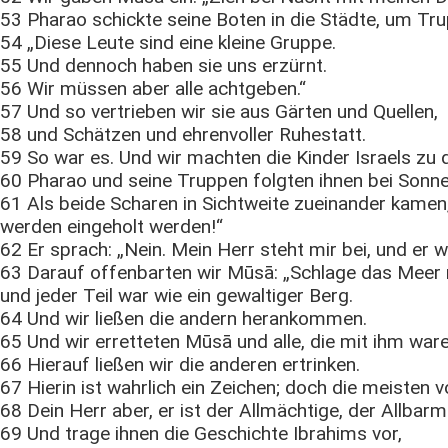
53 Pharao schickte seine Boten in die Städte, um T
54 „Diese Leute sind eine kleine Gruppe.
55 Und dennoch haben sie uns erzürnt.
56 Wir müssen aber alle achtgeben.“
57 Und so vertrieben wir sie aus Gärten und Quellen,
58 und Schätzen und ehrenvoller Ruhestatt.
59 So war es. Und wir machten die Kinder Israels zu
60 Pharao und seine Truppen folgten ihnen bei Sonn
61 Als beide Scharen in Sichtweite zueinander kamen
werden eingeholt werden!“
62 Er sprach: „Nein. Mein Herr steht mir bei, und er w
63 Darauf offenbarten wir Mūsā: „Schlage das Meer mi
und jeder Teil war wie ein gewaltiger Berg.
64 Und wir ließen die andern herankommen.
65 Und wir erretteten Mūsā und alle, die mit ihm ware
66 Hierauf ließen wir die anderen ertrinken.
67 Hierin ist wahrlich ein Zeichen; doch die meisten v
68 Dein Herr aber, er ist der Allmächtige, der Allbarm
69 Und trage ihnen die Geschichte Ibrahims vor,