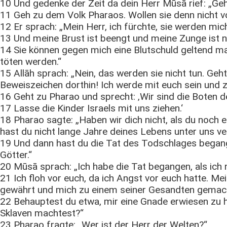
10 Und gedenke der Zeit da dein Herr Mūsā rief: „Geh
11 Geh zu dem Volk Pharaos. Wollen sie denn nicht von
12 Er sprach: „Mein Herr, ich fürchte, sie werden mic
13 Und meine Brust ist beengt und meine Zunge ist n
14 Sie können gegen mich eine Blutschuld geltend ma
töten werden.“
15 Allāh sprach: „Nein, das werden sie nicht tun. G
Beweiszeichen dorthin! Ich werde mit euch sein und 
16 Geht zu Pharao und sprecht: ‚Wir sind die Boten d
17 Lasse die Kinder Israels mit uns ziehen.‘
18 Pharao sagte: „Haben wir dich nicht, als du noch 
hast du nicht lange Jahre deines Lebens unter uns v
19 Und dann hast du die Tat des Todschlages begang
Götter.“
20 Mūsā sprach: „Ich habe die Tat begangen, als ich 
21 Ich floh vor euch, da ich Angst vor euch hatte. Me
gewährt und mich zu einem seiner Gesandten gemac
22 Behauptest du etwa, mir eine Gnade erwiesen zu ha
Sklaven machtest?“
23 Pharao fragte: „Wer ist der Herr der Welten?“