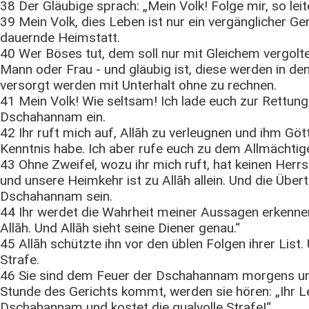
38 Der Gläubige sprach: „Mein Volk! Folge mir, so leit
39 Mein Volk, dies Leben ist nur ein vergänglicher Gen
dauernde Heimstatt.
40 Wer Böses tut, dem soll nur mit Gleichem vergolte
Mann oder Frau - und gläubig ist, diese werden in den
versorgt werden mit Unterhalt ohne zu rechnen.
41 Mein Volk! Wie seltsam! Ich lade euch zur Rettung 
Dschahannam ein.
42 Ihr ruft mich auf, Allāh zu verleugnen und ihm Göt
Kenntnis habe. Ich aber rufe euch zu dem Allmächtig
43 Ohne Zweifel, wozu ihr mich ruft, hat keinen Herrs
und unsere Heimkehr ist zu Allāh allein. Und die Übe
Dschahannam sein.
44 Ihr werdet die Wahrheit meiner Aussagen erkenne
Allāh. Und Allāh sieht seine Diener genau.“
45 Allāh schützte ihn vor den üblen Folgen ihrer List.
Strafe.
46 Sie sind dem Feuer der Dschahannam morgens un
Stunde des Gerichts kommt, werden sie hören: „Ihr L
Dschahannam und kostet die qualvolle Strafe!“