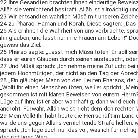
22 Ihre Gesandten brachten ihnen eindeutige Beweisze
Allāh sie vernichtend bestraft. Allāh ist allmächtig u
23 Wir entsandten wahrlich Mūsā mit unseren Zeichen
24 zu Pharao, Haman und Korah. Diese sagten: „Das is
25 Als er ihnen die Wahrheit von uns vorbrachte, spra
ihn glauben, und lasst nur ihre Frauen am Leben!“ Doc
gewiss das Ziel.
26 Pharao sagte: „Lasst mich Mūsā töten. Er soll sein
dass er euren Glauben durch seinen austauscht, oder d
27 Und Mūsā sprach: „Ich nehme meine Zuflucht bei
jedem Hochmütigen, der nicht an den Tag der Abrech
28 „Ein gläubiger Mann von den Leuten Pharaos, der 
„Wollt ihr einen Menschen töten, weil er spricht: ‚Mein
gekommen ist mit klaren Beweisen von eurem Herrn? W
Lüge auf ihm; ist er aber wahrhaftig, dann wird euch 
androht. Fürwahr, Allāh weist nicht dem den rechten 
29 Mein Volk! Ihr habt heute die Herrschaft im Land
würde uns gegen Allāhs vernichtende Strafe helfen, w
sprach: „Ich lege euch nur das vor, was ich für richti
den richtigen Weg.“