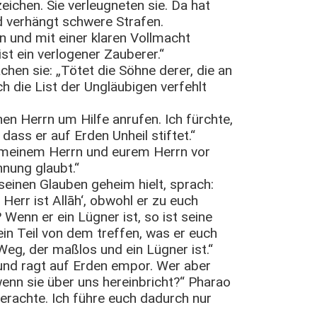
ichen. Sie verleugneten sie. Da hat
nd verhängt schwere Strafen.
 und mit einer klaren Vollmacht
t ein verlogener Zauberer.“
chen sie: „Tötet die Söhne derer, die an
h die List der Ungläubigen verfehlt
en Herrn um Hilfe anrufen. Ich fürchte,
ass er auf Erden Unheil stiftet.“
 meinem Herrn und eurem Herrn vor
nung glaubt.“
seinen Glauben geheim hielt, sprach:
 Herr ist Allāh‘, obwohl er zu euch
enn er ein Lügner ist, so ist seine
ein Teil von dem treffen, was er euch
Weg, der maßlos und ein Lügner ist.“
 und ragt auf Erden empor. Wer aber
enn sie über uns hereinbricht?“ Pharao
g erachte. Ich führe euch dadurch nur