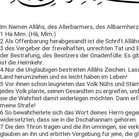
Im Namen Allāhs, des Allerbarmers, des Allbarmherz
1 Ha Mim. (Hâ, Mîm.)
2 Als Offenbarung herabgesandt ist die Schrift Allāh
3 des Vergeber der frevelhaften, unrechten Tat und 
der Bestrafung, des Besitzers der Gnadenfülle. Es gi
ist die Heimkehr.
4 Nur die Ungläubigen bestreiten Allāhs Zeichen. Lass
Land herumziehen und es leicht haben im Leben!
5 Vor ihnen schon leugneten das Volk Nūḥs und Stä
jedes Volk plante, seinen Gesandten zu ergreifen, und 
sie die Wahrheit damit widerlegen möchten. Dann erfa
meine Strafe!
6 So bewahrheitete sich das Wort deines Herrn gegen 
widersetzten, dass sie in die Dschahannam gehören.
7 Die den Thron tragen und die ihn umringen, sie ve
glauben an ihn und erbitten Vergebung für jene, die g