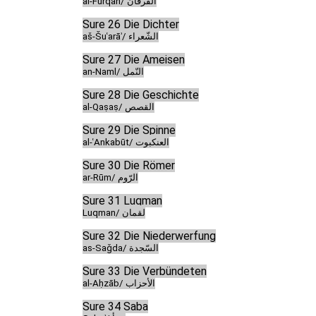
al-Furqān/ الفرقان
Sure 26 Die Dichter
aš-Šuʿarāʾ/ الشّعراء
Sure 27 Die Ameisen
an-Naml/ النّمل
Sure 28 Die Geschichte
al-Qaṣaṣ/ القصص
Sure 29 Die Spinne
al-ʿAnkabūt/ العنكبوت
Sure 30 Die Römer
ar-Rūm/ الرّوم
Sure 31 Luqman
Luqman/ لقمان
Sure 32 Die Niederwerfung
as-Saǧda/ السّجدة
Sure 33 Die Verbündeten
al-Aḥzāb/ الأحزاب
Sure 34 Saba