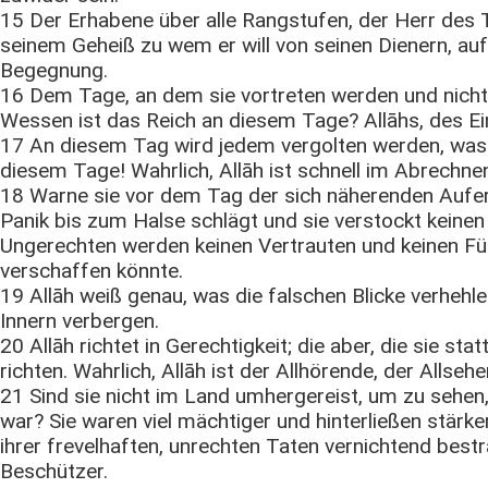
15 Der Erhabene über alle Rangstufen, der Herr des
seinem Geheiß zu wem er will von seinen Dienern, au
Begegnung.
16 Dem Tage, an dem sie vortreten werden und nichts
Wessen ist das Reich an diesem Tage? Allāhs, des Ei
17 An diesem Tag wird jedem vergolten werden, was e
diesem Tage! Wahrlich, Allāh ist schnell im Abrechne
18 Warne sie vor dem Tag der sich näherenden Aufe
Panik bis zum Halse schlägt und sie verstockt keinen
Ungerechten werden keinen Vertrauten und keinen Fü
verschaffen könnte.
19 Allāh weiß genau, was die falschen Blicke verheh
Innern verbergen.
20 Allāh richtet in Gerechtigkeit; die aber, die sie st
richten. Wahrlich, Allāh ist der Allhörende, der Allseh
21 Sind sie nicht im Land umhergereist, um zu sehen,
war? Sie waren viel mächtiger und hinterließen stärke
ihrer frevelhaften, unrechten Taten vernichtend bestra
Beschützer.