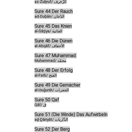
az-Zuḫruf/ الزّخرف
Sure 44 Der Rauch
ad-Duḫān/ الدّخان
Sure 45 Das Knien
al-Ǧāṯiya/ الجاثية
Sure 46 Die Dünen
al-Aḥqāf/ الأحقاف
Sure 47 Muḥammad
Muḥammad/ محمّد
Sure 48 Der Erfolg
al-Fatḥ/ الفتح
Sure 49 Die Gemächer
al-Ḥuǧurāt/ الحجرات
Sure 50 Qaf
Qāf/ ق
Sure 51 (Die Winde) Das Aufwirbeln
aḏ-Ḏāriyāt/ الذّاريات
Sure 52 Der Berg