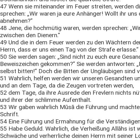
47 Wenn sie miteinander im Feuer streiten, werden
sprechen: „Wir waren ja eure Anhänger! Wollt ihr uns 
abnehmen?“
48 Jene, die hochmütig waren, werden sprechen: „Wir s
zwischen den Dienern.“
49 Und die in dem Feuer werden zu den Wächtern de
Herrn, dass er uns einen Tag von der Strafe erlasse.“
50 Sie werden sagen: „Sind nicht zu euch eure Gesan
Beweiszeichen gekommen?“ Sie werden antworten: „D
selbst bitten!“ Doch die Bitten der Ungläubigen sind v
51 Wahrlich, helfen werden wir unseren Gesandten un
und an dem Tage, da die Zeugen vortreten werden,
52 dem Tage, da ihre Ausrede den Frevlern nichts nüt
und ihrer der schlimme Aufenthalt.
53 Wir gaben wahrlich Mūsā die Führung und machten 
Schrift.
54 Eine Führung und Ermahnung für die Verständigen
55 Habe Geduld. Wahrlich, die Verheißung Allāhs ist
Schwäche und verherrliche deinen Herrn mit seiner