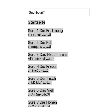
Startseite
Sure 1 Die Eröffnung
al-Fātiḥa/ الفاتحة
Sure 2 Die Kuh
al-Baqara/ البقرة
Sure 3 Das Haus Imrans
Āl ʿImrān/ آل عمران
Sure 4 Die Frauen
an-Nisā'/ النّساء
Sure 5 Der Tisch
al-Māʾida/ المائدة
Sure 6 Das Vieh
al-Anʿām/ الأنعام
Sure 7 Die Höhen
al-A'raf/ الأعراف