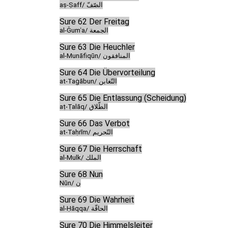
aṣ-Ṣaff/ الصّفّ
Sure 62 Der Freitag
al-Ǧumʿa/ الجمعة
Sure 63 Die Heuchler
al-Munāfiqūn/ المنافقون
Sure 64 Die Übervorteilung
at-Taġābun/ التّغابن
Sure 65 Die Entlassung (Scheidung)
aṭ-Ṭalāq/ الطّلاق
Sure 66 Das Verbot
at-Taḥrīm/ التّحريم
Sure 67 Die Herrschaft
al-Mulk/ الملك
Sure 68 Nun
Nūn/ ن
Sure 69 Die Wahrheit
al-Ḥāqqa/ الحاقّة
Sure 70 Die Himmelsleiter