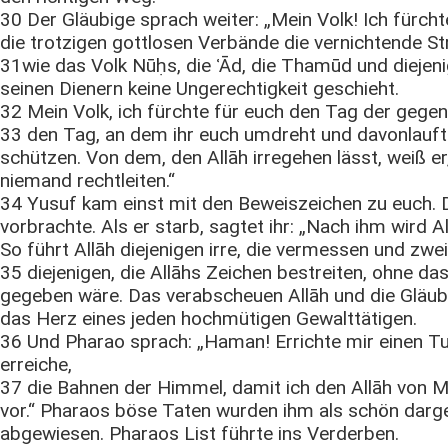
30 Der Gläubige sprach weiter: „Mein Volk! Ich fürch
die trotzigen gottlosen Verbände die vernichtende Str
31wie das Volk Nūḥs, die ʿĀd, die Thamūd und diejeni
seinen Dienern keine Ungerechtigkeit geschieht.
32 Mein Volk, ich fürchte für euch den Tag der gegens
33 den Tag, an dem ihr euch umdreht und davonlauft
schützen. Von dem, den Allāh irregehen lässt, weiß er
niemand rechtleiten.“
34 Yusuf kam einst mit den Beweiszeichen zu euch. D
vorbrachte. Als er starb, sagtet ihr: „Nach ihm wird 
So führt Allāh diejenigen irre, die vermessen und zwei
35 diejenigen, die Allāhs Zeichen bestreiten, ohne da
gegeben wäre. Das verabscheuen Allāh und die Gläubi
das Herz eines jeden hochmütigen Gewalttätigen.
36 Und Pharao sprach: „Haman! Errichte mir einen T
erreiche,
37 die Bahnen der Himmel, damit ich den Allāh von Mū
vor.“ Pharaos böse Taten wurden ihm als schön darg
abgewiesen. Pharaos List führte ins Verderben.