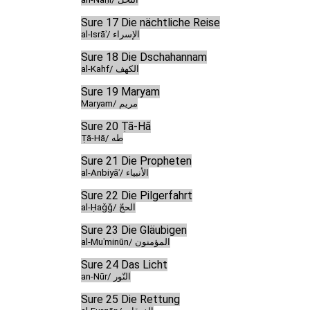
Sure 17 Die nächtliche Reise
al-Isrāʾ/ الإسراء
Sure 18 Die Dschahannam
al-Kahf/ الكهف
Sure 19 Maryam
Maryam/ مريم
Sure 20 Ṭā-Hā
Ṭā-Hā/ طه
Sure 21 Die Propheten
al-Anbiyāʾ/ الأنبياء
Sure 22 Die Pilgerfahrt
al-Ḥaǧǧ/ الحجّ
Sure 23 Die Gläubigen
al-Muʾminūn/ المؤمنون
Sure 24 Das Licht
an-Nūr/ النّور
Sure 25 Die Rettung