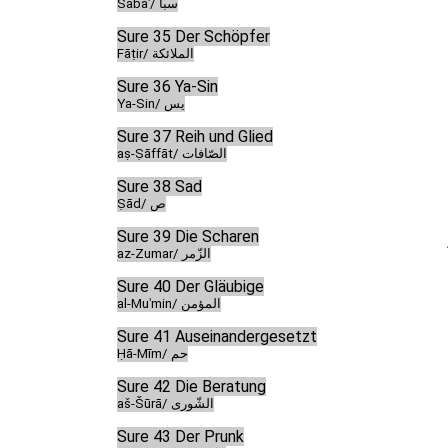
Sabaʾ/ سبأ
Sure 35 Der Schöpfer
Fāṭir/ الملائكة
Sure 36 Ya-Sin
Ya-Sin/ يس
Sure 37 Reih und Glied
aṣ-Ṣāffāt/ الصّافات
Sure 38 Sad
Ṣād/ ص
Sure 39 Die Scharen
az-Zumar/ الزّمر
Sure 40 Der Gläubige
al-Muʾmin/ المؤمن
Sure 41 Auseinandergesetzt
Ḥā-Mīm/ حم
Sure 42 Die Beratung
aš-Šūrā/ الشّورى
Sure 43 Der Prunk