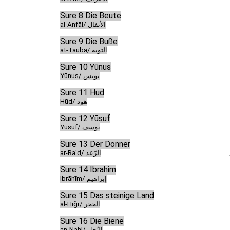
Sure 8 Die Beute
al-Anfāl/ الأنفال
Sure 9 Die Buße
at-Tauba/ التوبة
Sure 10 Yūnus
Yūnus/ يونس
Sure 11 Hud
Hūd/ هود
Sure 12 Yūsuf
Yūsuf/ يوسف
Sure 13 Der Donner
ar-Ra'd/ الرّعد
Sure 14 Ibrahim
Ibrāhīm/ إبراهيم
Sure 15 Das steinige Land
al-Ḥiǧr/ الحجر
Sure 16 Die Biene
an-Naḥl/ النّحل