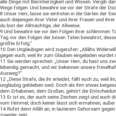
alle Dinge mit Barmherzigkeit und Wissen. Vergib d
Wege folgen. Und bewahre sie vor der Strafe der D
8 Unser Herr, lasse sie eintreten in die Gärten der Ewi
auch diejenigen ihrer Väter und ihrer Frauen und ihrer
du bist der Allmächtige, der Allweise.
9 Und bewahre sie vor den Folgen ihrer schlimmen T
Tag vor den Folgen der bösen Taten bewahrst, dessen
größte Erfolg.“
10 Den Ungläubigen wird zugerufen: „Allāhs Widerwille
gegen euch, weil ihr zum Glauben eingeladen wurdet u
11 Sie werden sprechen: „Unser Herr, du hast uns z
lebendig gemacht, und wir bekennen unsere frevelhaf
Ausweg?“
12 „Diese Strafe, die ihr erleidet, fällt euch zu, weil ih
ungläubig geblieben seid. Doch als ihm etwas beigesell
dem Erhabenen, dem Großen, gehört die Entscheidun
13 Er ist es, der euch seine Zeichen zeigt und euch d
vom Himmel; doch keiner lässt sich ermahnen, außer 
14 Rufet denn Allāh an, in lauterem Gehorsam gegen 
zuwider sein.