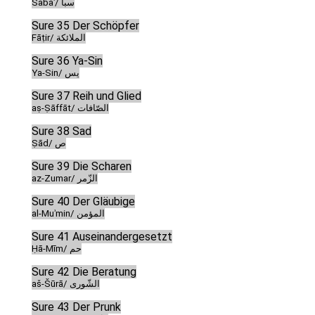
Sabaʾ/ سبأ
Sure 35 Der Schöpfer
Fāṭir/ الملائكة
Sure 36 Ya-Sin
Ya-Sin/ يس
Sure 37 Reih und Glied
aṣ-Ṣāffāt/ الصّافات
Sure 38 Sad
Ṣād/ ص
Sure 39 Die Scharen
az-Zumar/ الزّمر
Sure 40 Der Gläubige
al-Muʾmin/ المؤمن
Sure 41 Auseinandergesetzt
Ḥā-Mīm/ حم
Sure 42 Die Beratung
aš-Šūrā/ الشّورى
Sure 43 Der Prunk