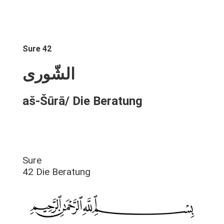
Sure 42
الشّورى
aš-Šūrā/ Die Beratung
Sure
42 Die Beratung