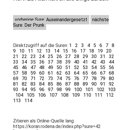
vorherige Sure: Auseinandergesetzt
nächste
Sure: Der Prunk
Direktzugriff auf die Suren:
1
2
3
4
5
6
7
8
9
10
11
12
13
14
15
16
17
18
19
20
21
22
23
24
25
26
27
28
29
30
31
32
33
34
35
36
37
38
39
40
41
42
43
44
45
46
47
48
49
50
51
52
53
54
55
56
57
58
59
60
61
62
63
64
65
66
67
68
69
70
71
72
73
74
75
76
77
78
79
80
81
82
83
84
85
86
87
88
89
90
91
92
93
94
95
96
97
98
99
100
101
102
103
104
105
106
107
108
109
110
111
112
113
114
Zitieren als Online-Quelle lang:
https://koran.rodena.de/index.php?sure=42