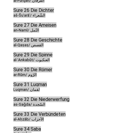
al-Furqān/ الفرقان
Sure 26 Die Dichter
aš-Šuʿarāʾ/ الشّعراء
Sure 27 Die Ameisen
an-Naml/ النّمل
Sure 28 Die Geschichte
al-Qaṣaṣ/ القصص
Sure 29 Die Spinne
al-ʿAnkabūt/ العنكبوت
Sure 30 Die Römer
ar-Rūm/ الرّوم
Sure 31 Luqman
Luqman/ لقمان
Sure 32 Die Niederwerfung
as-Saǧda/ السّجدة
Sure 33 Die Verbündeten
al-Aḥzāb/ الأحزاب
Sure 34 Saba