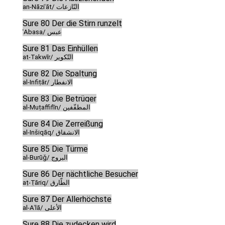
an-Nāziʿāt/ النّازعات
Sure 80 Der die Stirn runzelt
ʿAbasa/ عبس
Sure 81 Das Einhüllen
at-Takwīr/ التّكوير
Sure 82 Die Spaltung
al-Infiṭār/ الانفطار
Sure 83 Die Betrüger
al-Muṭaffifīn/ المطفّفين
Sure 84 Die Zerreißung
al-Inšiqāq/ الانشقاق
Sure 85 Die Türme
al-Burūǧ/ البروج
Sure 86 Der nächtliche Besucher
aṭ-Ṭāriq/ الطّارق
Sure 87 Der Allerhöchste
al-Aʿlā/ الأعلى
Sure 88 Die zudecken wird