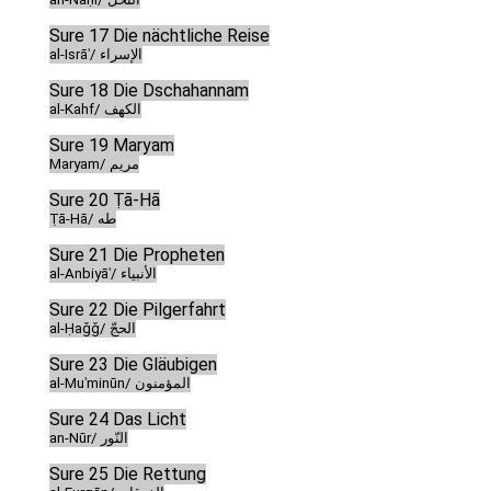
Sure 17 Die nächtliche Reise
al-Isrāʾ/ الإسراء
Sure 18 Die Dschahannam
al-Kahf/ الكهف
Sure 19 Maryam
Maryam/ مريم
Sure 20 Ṭā-Hā
Ṭā-Hā/ طه
Sure 21 Die Propheten
al-Anbiyāʾ/ الأنبياء
Sure 22 Die Pilgerfahrt
al-Ḥaǧǧ/ الحجّ
Sure 23 Die Gläubigen
al-Muʾminūn/ المؤمنون
Sure 24 Das Licht
an-Nūr/ النّور
Sure 25 Die Rettung