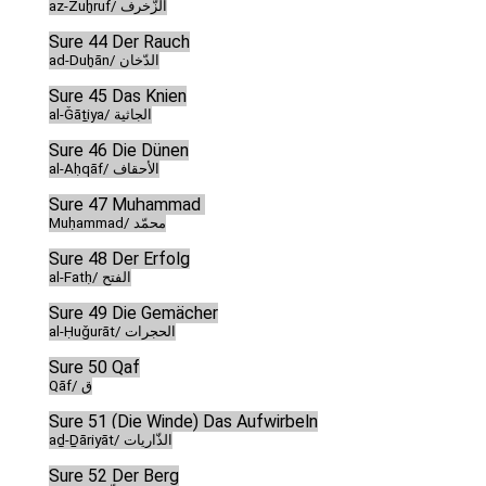
az-Zuḫruf/ الزّخرف
Sure 44 Der Rauch
ad-Duḫān/ الدّخان
Sure 45 Das Knien
al-Ǧāṯiya/ الجاثية
Sure 46 Die Dünen
al-Aḥqāf/ الأحقاف
Sure 47 Muḥammad
Muḥammad/ محمّد
Sure 48 Der Erfolg
al-Fatḥ/ الفتح
Sure 49 Die Gemächer
al-Ḥuǧurāt/ الحجرات
Sure 50 Qaf
Qāf/ ق
Sure 51 (Die Winde) Das Aufwirbeln
aḏ-Ḏāriyāt/ الذّاريات
Sure 52 Der Berg