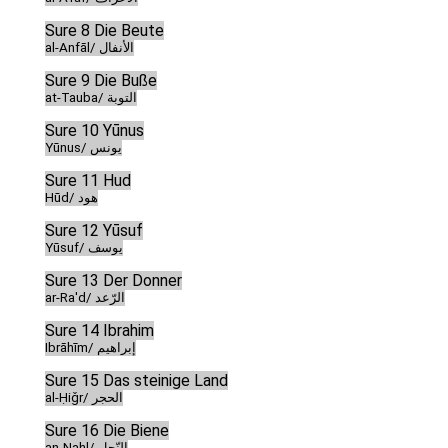
Sure 8 Die Beute
al-Anfāl/ الأنفال
Sure 9 Die Buße
at-Tauba/ التوبة
Sure 10 Yūnus
Yūnus/ يونس
Sure 11 Hud
Hūd/ هود
Sure 12 Yūsuf
Yūsuf/ يوسف
Sure 13 Der Donner
ar-Ra'd/ الرّعد
Sure 14 Ibrahim
Ibrāhīm/ إبراهيم
Sure 15 Das steinige Land
al-Ḥiǧr/ الحجر
Sure 16 Die Biene
an-Naḥl/ النّحل