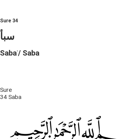
Sure 34
سبأ
Sabaʾ/ Saba
Sure
34 Saba