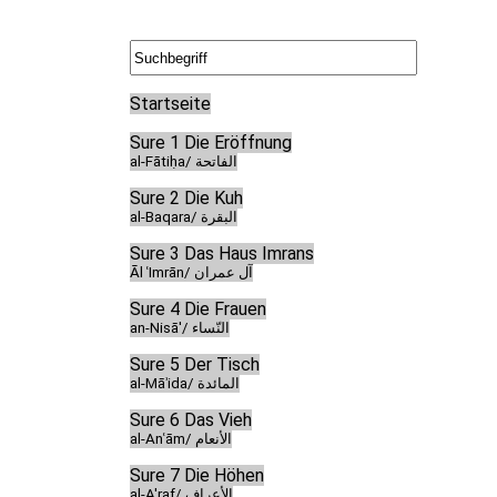
Startseite
Sure 1 Die Eröffnung
al-Fātiḥa/ الفاتحة
Sure 2 Die Kuh
al-Baqara/ البقرة
Sure 3 Das Haus Imrans
Āl ʿImrān/ آل عمران
Sure 4 Die Frauen
an-Nisā'/ النّساء
Sure 5 Der Tisch
al-Māʾida/ المائدة
Sure 6 Das Vieh
al-Anʿām/ الأنعام
Sure 7 Die Höhen
al-A'raf/ الأعراف