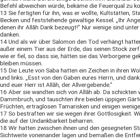
Befehl abweichen würde, bekäme die Feuerqual zu ko
13 Sie fertigten für ihn, was er wollte, Kultstätten, S
Becken und feststehende gewaltige Kessel. „Ihr Ange
denen ihr Allāh Dank bezeugt!“ Nur wenige sind unte
danken.
14 Und als wir über Salomon den Tod verhängt hatten
außer einem Tier aus der Erde, das seinen Stock zerf
wie er fiel, so dass sie, hätten sie das Verborgene ge
bleiben müssen.
15 Die Leute von Saba hatten ein Zeichen in ihren Wo
und links. „Esst von den Gaben eures Herrn, und dank
und euer Herr ist Allāh, der Allvergebende.“
16 Aber sie wandten sich von Allāh ab. Da schickten 
Dammbruch, und tauschten ihre beiden üppigen Gärte
Früchten, ertraglosen Tamarisken und einigen weni
17 So bestraften wir sie wegen ihrer Gottlosigkeit. W
die auf der Undankbarkeit beharren.
18 Wir hatten zwischen ihnen und den gesegneten St
Sichtweite voneinander lagen und bemaßen die Entfe