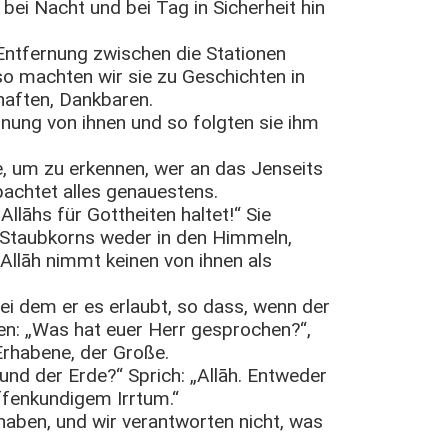
bei Nacht und bei Tag in Sicherheit hin
Entfernung zwischen die Stationen
 so machten wir sie zu Geschichten in
dhaften, Dankbaren.
inung von ihnen und so folgten sie ihm
sie, um zu erkennen, wer an das Jenseits
bachtet alles genauestens.
Allāhs für Gottheiten haltet!“ Sie
s Staubkorns weder in den Himmeln,
 Allāh nimmt keinen von ihnen als
bei dem er es erlaubt, so dass, wenn der
gen: „Was hat euer Herr gesprochen?“,
 Erhabene, der Große.
nd der Erde?“ Sprich: „Allāh. Entweder
ffenkundigem Irrtum.“
 haben, und wir verantworten nicht, was