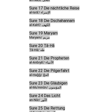
Sure 17 Die nächtliche Reise
al-Isrāʾ/ الإسراء
Sure 18 Die Dschahannam
al-Kahf/ الكهف
Sure 19 Maryam
Maryam/ مريم
Sure 20 Ṭā-Hā
Ṭā-Hā/ طه
Sure 21 Die Propheten
al-Anbiyāʾ/ الأنبياء
Sure 22 Die Pilgerfahrt
al-Ḥaǧǧ/ الحجّ
Sure 23 Die Gläubigen
al-Muʾminūn/ المؤمنون
Sure 24 Das Licht
an-Nūr/ النّور
Sure 25 Die Rettung