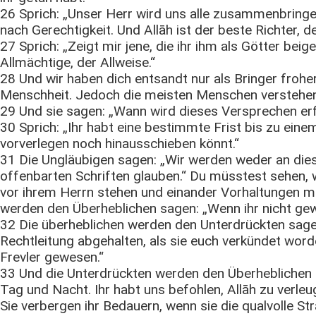
26 Sprich: „Unser Herr wird uns alle zusammenbringe
nach Gerechtigkeit. Und Allāh ist der beste Richter, d
27 Sprich: „Zeigt mir jene, die ihr ihm als Götter beige
Allmächtige, der Allweise.“
28 Und wir haben dich entsandt nur als Bringer froh
Menschheit. Jedoch die meisten Menschen verstehen 
29 Und sie sagen: „Wann wird dieses Versprechen erfü
30 Sprich: „Ihr habt eine bestimmte Frist bis zu ein
vorverlegen noch hinausschieben könnt.“
31 Die Ungläubigen sagen: „Wir werden weder an dies
offenbarten Schriften glauben.“ Du müsstest sehen,
vor ihrem Herrn stehen und einander Vorhaltungen m
werden den Überheblichen sagen: „Wenn ihr nicht gew
32 Die überheblichen werden den Unterdrückten sage
Rechtleitung abgehalten, als sie euch verkündet worde
Frevler gewesen.“
33 Und die Unterdrückten werden den Überheblichen 
Tag und Nacht. Ihr habt uns befohlen, Allāh zu verle
Sie verbergen ihr Bedauern, wenn sie die qualvolle 