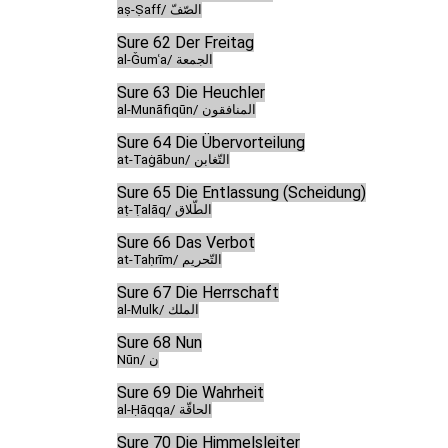
aṣ-Ṣaff/ الصّفّ
Sure 62 Der Freitag
al-Ǧumʿa/ الجمعة
Sure 63 Die Heuchler
al-Munāfiqūn/ المنافقون
Sure 64 Die Übervorteilung
at-Taġābun/ التّغابن
Sure 65 Die Entlassung (Scheidung)
aṭ-Ṭalāq/ الطّلاق
Sure 66 Das Verbot
at-Taḥrīm/ التّحريم
Sure 67 Die Herrschaft
al-Mulk/ الملك
Sure 68 Nun
Nūn/ ن
Sure 69 Die Wahrheit
al-Ḥāqqa/ الحاقّة
Sure 70 Die Himmelsleiter