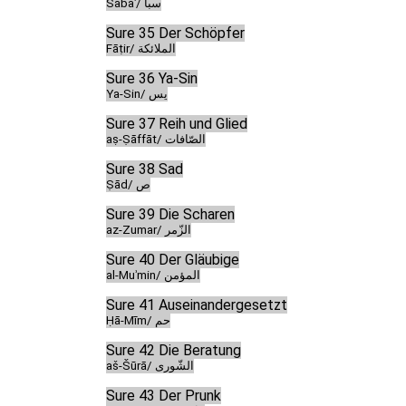
Sabaʾ/ سبأ
Sure 35 Der Schöpfer
Fāṭir/ الملائكة
Sure 36 Ya-Sin
Ya-Sin/ يس
Sure 37 Reih und Glied
aṣ-Ṣāffāt/ الصّافات
Sure 38 Sad
Ṣād/ ص
Sure 39 Die Scharen
az-Zumar/ الزّمر
Sure 40 Der Gläubige
al-Muʾmin/ المؤمن
Sure 41 Auseinandergesetzt
Ḥā-Mīm/ حم
Sure 42 Die Beratung
aš-Šūrā/ الشّورى
Sure 43 Der Prunk