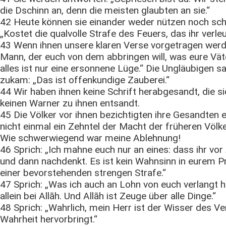
die Dschinn an, denn die meisten glaubten an sie.“
42 Heute können sie einander weder nützen noch sch
„Kostet die qualvolle Strafe des Feuers, das ihr verle
43 Wenn ihnen unsere klaren Verse vorgetragen werden
Mann, der euch von dem abbringen will, was eure Vät
alles ist nur eine ersonnene Lüge.“ Die Ungläubigen sa
zukam: „Das ist offenkundige Zauberei.“
44 Wir haben ihnen keine Schrift herabgesandt, die sie
keinen Warner zu ihnen entsandt.
45 Die Völker vor ihnen bezichtigten ihre Gesandten e
nicht einmal ein Zehntel der Macht der früheren Völk
Wie schwerwiegend war meine Ablehnung!
46 Sprich: „Ich mahne euch nur an eines: dass ihr vor 
und dann nachdenkt. Es ist kein Wahnsinn in eurem Pr
einer bevorstehenden strengen Strafe.“
47 Sprich: „Was ich auch an Lohn von euch verlangt h
allein bei Allāh. Und Allāh ist Zeuge über alle Dinge.“
48 Sprich: „Wahrlich, mein Herr ist der Wisser des Ve
Wahrheit hervorbringt.“