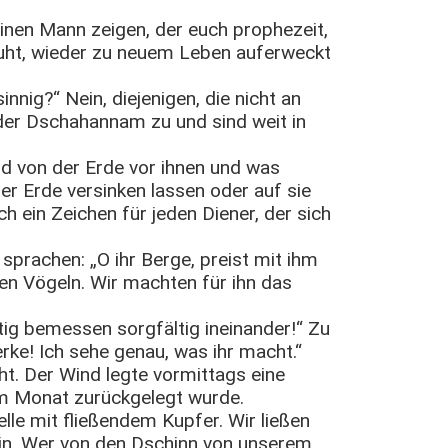
einen Mann zeigen, der euch prophezeit,
e ruht, wieder zu neuem Leben auferweckt
nnig?“ Nein, diejenigen, die nicht an
n der Dschahannam zu und sind weit in
d von der Erde vor ihnen und was
 der Erde versinken lassen oder auf sie
h ein Zeichen für jeden Diener, der sich
prachen: „O ihr Berge, preist mit ihm
en Vögeln. Wir machten für ihn das
tig bemessen sorgfältig ineinander!“ Zu
rke! Ich sehe genau, was ihr macht.“
. Der Wind legte vormittags eine
nem Monat zurückgelegt wurde.
lle mit fließendem Kupfer. Wir ließen
ein. Wer von den Dschinn von unserem