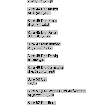
az-Zuḫruf/ الزّخرف
Sure 44 Der Rauch
ad-Duḫān/ الدّخان
Sure 45 Das Knien
al-Ǧāṯiya/ الجاثية
Sure 46 Die Dünen
al-Aḥqāf/ الأحقاف
Sure 47 Muḥammad
Muḥammad/ محمّد
Sure 48 Der Erfolg
al-Fatḥ/ الفتح
Sure 49 Die Gemächer
al-Ḥuǧurāt/ الحجرات
Sure 50 Qaf
Qāf/ ق
Sure 51 (Die Winde) Das Aufwirbeln
aḏ-Ḏāriyāt/ الذّاريات
Sure 52 Der Berg