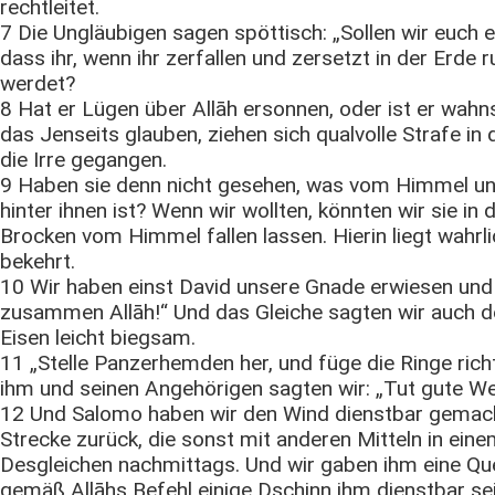
rechtleitet.
7 Die Ungläubigen sagen spöttisch: „Sollen wir euch 
dass ihr, wenn ihr zerfallen und zersetzt in der Erd
werdet?
8 Hat er Lügen über Allāh ersonnen, oder ist er wahnsi
das Jenseits glauben, ziehen sich qualvolle Strafe i
die Irre gegangen.
9 Haben sie denn nicht gesehen, was vom Himmel un
hinter ihnen ist? Wenn wir wollten, könnten wir sie in
Brocken vom Himmel fallen lassen. Hierin liegt wahrlic
bekehrt.
10 Wir haben einst David unsere Gnade erwiesen und s
zusammen Allāh!“ Und das Gleiche sagten wir auch d
Eisen leicht biegsam.
11 „Stelle Panzerhemden her, und füge die Ringe rich
ihm und seinen Angehörigen sagten wir: „Tut gute We
12 Und Salomo haben wir den Wind dienstbar gemacht
Strecke zurück, die sonst mit anderen Mitteln in ei
Desgleichen nachmittags. Und wir gaben ihm eine Que
gemäß Allāhs Befehl einige Dschinn ihm dienstbar s