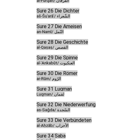
al-Furqān/ الفرقان
Sure 26 Die Dichter
aš-Šuʿarāʾ/ الشّعراء
Sure 27 Die Ameisen
an-Naml/ النّمل
Sure 28 Die Geschichte
al-Qaṣaṣ/ القصص
Sure 29 Die Spinne
al-ʿAnkabūt/ العنكبوت
Sure 30 Die Römer
ar-Rūm/ الرّوم
Sure 31 Luqman
Luqman/ لقمان
Sure 32 Die Niederwerfung
as-Saǧda/ السّجدة
Sure 33 Die Verbündeten
al-Aḥzāb/ الأحزاب
Sure 34 Saba