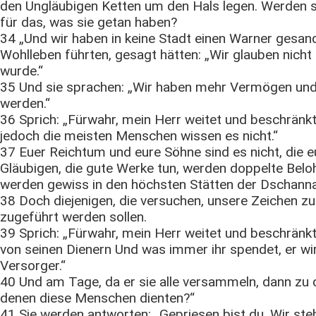
den Ungläubigen Ketten um den Hals legen. Werden si
für das, was sie getan haben?
34 „Und wir haben in keine Stadt einen Warner gesandt
Wohlleben führten, gesagt hätten: „Wir glauben nicht
wurde.“
35 Und sie sprachen: „Wir haben mehr Vermögen und 
werden.“
36 Sprich: „Fürwahr, mein Herr weitet und beschränkt 
jedoch die meisten Menschen wissen es nicht.“
37 Euer Reichtum und eure Söhne sind es nicht, die e
Gläubigen, die gute Werke tun, werden doppelte Bel
werden gewiss in den höchsten Stätten der Dschann
38 Doch diejenigen, die versuchen, unsere Zeichen zu 
zugeführt werden sollen.
39 Sprich: „Fürwahr, mein Herr weitet und beschränkt 
von seinen Dienern Und was immer ihr spendet, er wir
Versorger.“
40 Und am Tage, da er sie alle versammeln, dann zu d
denen diese Menschen dienten?“
41 Sie werden antworten: „Gepriesen bist du. Wir stehe