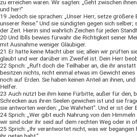
zu erreichen waren. Wir sagten: „Geht zwischen ihnen 
und her!“
19 Jedoch sie sprachen: „Unser Herr, setze größere 
unserer Reise.“ Und sie sündigten gegen sich selber;
der Zeit. Hierin sind wahrlich Zeichen für jeden Stan
20 Und Iblīs bewies fürwahr die Richtigkeit seiner Me
mit Ausnahme weniger Gläubiger.
21 Er hatte keine Macht über sie; allein wir prüften 
glaubt und wer darüber im Zweifel ist. Dein Herr beo
22 Sprich: „Ruft doch die Teilhaber an, die ihr anstatt 
besitzen nichts, nicht einmal etwas im Gewicht eine
noch auf Erden. Sie haben keinen Anteil an ihnen, und
Helfer.
23 Auch nützt bei ihm keine Fürbitte, außer für den, 
Schrecken aus ihren Seelen gewichen ist und sie fra
sie antworten werden: „Die Wahrheit“. Und er ist der
24 Sprich: „Wer gibt euch Nahrung von den Himmeln u
wir sind oder ihr seid auf dem rechten Weg oder in o
25 Sprich: „Ihr verantwortet nicht, was wir begangen
ihr getan habt.“