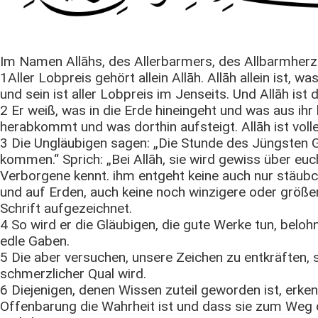
Im Namen Allāhs, des Allerbarmers, des Allbarmherz
1Aller Lobpreis gehört allein Allāh. Allāh allein ist, 
und sein ist aller Lobpreis im Jenseits. Und Allāh ist 
2 Er weiß, was in die Erde hineingeht und was aus 
herabkommt und was dorthin aufsteigt. Allāh ist vol
3 Die Ungläubigen sagen: „Die Stunde des Jüngsten G
kommen.“ Sprich: „Bei Allāh, sie wird gewiss über euc
Verborgene kennt. ihm entgeht keine auch nur stäub
und auf Erden, auch keine noch winzigere oder größere K
Schrift aufgezeichnet.
4 So wird er die Gläubigen, die gute Werke tun, bel
edle Gaben.
5 Die aber versuchen, unsere Zeichen zu entkräften, s
schmerzlicher Qual wird.
6 Diejenigen, denen Wissen zuteil geworden ist, erke
Offenbarung die Wahrheit ist und dass sie zum Weg