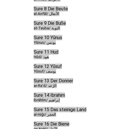
Sure 8 Die Beute
al-Anfāl/ الأنفال
Sure 9 Die Buße
at-Tauba/ التوبة
Sure 10 Yūnus
Yūnus/ يونس
Sure 11 Hud
Hūd/ هود
Sure 12 Yūsuf
Yūsuf/ يوسف
Sure 13 Der Donner
ar-Ra'd/ الرّعد
Sure 14 Ibrahim
Ibrāhīm/ إبراهيم
Sure 15 Das steinige Land
al-Ḥiǧr/ الحجر
Sure 16 Die Biene
an-Naḥl/ النّحل