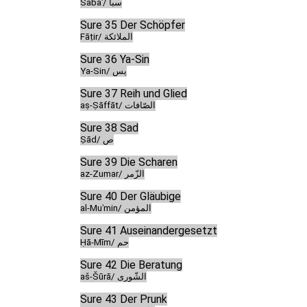
Sabaʾ/ سبأ
Sure 35 Der Schöpfer
Fāṭir/ الملائكة
Sure 36 Ya-Sin
Ya-Sin/ يس
Sure 37 Reih und Glied
aṣ-Ṣāffāt/ الصّافات
Sure 38 Sad
Ṣād/ ص
Sure 39 Die Scharen
az-Zumar/ الزّمر
Sure 40 Der Gläubige
al-Muʾmin/ المؤمن
Sure 41 Auseinandergesetzt
Ḥā-Mīm/ حم
Sure 42 Die Beratung
aš-Šūrā/ الشّورى
Sure 43 Der Prunk