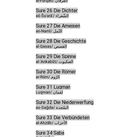
al-Furqān/ الفرقان
Sure 26 Die Dichter
aš-Šuʿarāʾ/ الشّعراء
Sure 27 Die Ameisen
an-Naml/ النّمل
Sure 28 Die Geschichte
al-Qaṣaṣ/ القصص
Sure 29 Die Spinne
al-ʿAnkabūt/ العنكبوت
Sure 30 Die Römer
ar-Rūm/ الرّوم
Sure 31 Luqman
Luqman/ لقمان
Sure 32 Die Niederwerfung
as-Saǧda/ السّجدة
Sure 33 Die Verbündeten
al-Aḥzāb/ الأحزاب
Sure 34 Saba