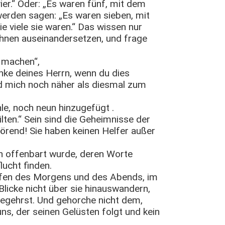
er.“ Oder: „Es waren fünf, mit dem
erden sagen: „Es waren sieben, mit
 viele sie waren.“ Das wissen nur
 ihnen auseinandersetzen, und frage
n machen“,
enke deines Herrn, wenn du dies
rd mich noch näher als diesmal zum
hle, noch neun hinzugefügt .
ilten.“ Sein sind die Geheimnisse der
örend! Sie haben keinen Helfer außer
rn offenbart wurde, deren Worte
lucht finden.
rufen des Morgens und des Abends, im
licke nicht über sie hinauswandern,
egehrst. Und gehorche nicht dem,
s, der seinen Gelüsten folgt und kein