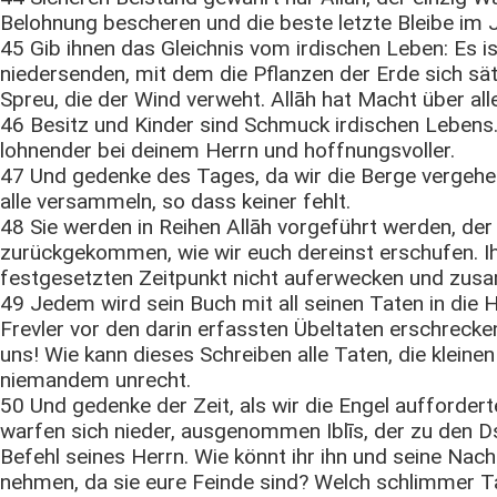
Belohnung bescheren und die beste letzte Bleibe im J
45 Gib ihnen das Gleichnis vom irdischen Leben: Es 
niedersenden, mit dem die Pflanzen der Erde sich sä
Spreu, die der Wind verweht. Allāh hat Macht über all
46 Besitz und Kinder sind Schmuck irdischen Lebens.
lohnender bei deinem Herrn und hoffnungsvoller.
47 Und gedenke des Tages, da wir die Berge vergehe
alle versammeln, so dass keiner fehlt.
48 Sie werden in Reihen Allāh vorgeführt werden, der 
zurückgekommen, wie wir euch dereinst erschufen. I
festgesetzten Zeitpunkt nicht auferwecken und zus
49 Jedem wird sein Buch mit all seinen Taten in die 
Frevler vor den darin erfassten Übeltaten erschreck
uns! Wie kann dieses Schreiben alle Taten, die kleinen
niemandem unrecht.
50 Und gedenke der Zeit, als wir die Engel aufforder
warfen sich nieder, ausgenommen Iblīs, der zu den D
Befehl seines Herrn. Wie könnt ihr ihn und seine Na
nehmen, da sie eure Feinde sind? Welch schlimmer T