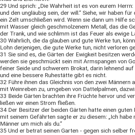
29 Und sprich: „Die Wahrheit ist es von eurem Herrn: 
und den ungläubig sein, der will.“ Siehe, wir haben für 
ein Zelt umschließen wird. Wenn sie dann um Hilfe sc
mit Wasser gleich geschmolzenem Metall, das die Ges
der Trank, und wie schlimm ist das Feuer als ewige L
30 Wahrlich, die da glauben und gute Werke tun, könn
Lohn derjenigen, die gute Werke tun, nicht verloren g
31 Sie sind es, die Gärten der Ewigkeit besitzen werd
werden sie geschmückt sein mit Armspangen von Gol
feiner Seide und schwerem Brokat, darin lehnend auf
und eine bessere Ruhestätte gibt es nicht.
32 Führe ihnen das Gleichnis von den zwei Männern 
mit Weinreben zu, umgeben von Dattelpalmen, dazwis
33 Beide Gärten brachten ihre Früchte hervor und vers
ließen wir einen Strom fließen.
34 Der Besitzer der beiden Gärten hatte einen guten 
mit seinem Gefährten sagte er zu diesem: „Ich hab
Männer um mich als du.“
35 Und er betrat seinen Garten - gegen sich selber fre