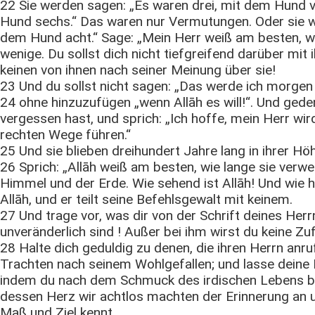
22 Sie werden sagen: „Es waren drei, mit dem Hund vi
Hund sechs.“ Das waren nur Vermutungen. Oder sie w
dem Hund acht.“ Sage: „Mein Herr weiß am besten, wie
wenige. Du sollst dich nicht tiefgreifend darüber mit
keinen von ihnen nach seiner Meinung über sie!
23 Und du sollst nicht sagen: „Das werde ich morge
24 ohne hinzuzufügen „wenn Allāh es will!“. Und ged
vergessen hast, und sprich: „Ich hoffe, mein Herr wi
rechten Wege führen.“
25 Und sie blieben dreihundert Jahre lang in ihrer Hö
26 Sprich: „Allāh weiß am besten, wie lange sie verwe
Himmel und der Erde. Wie sehend ist Allāh! Und wie h
Allāh, und er teilt seine Befehlsgewalt mit keinem.
27 Und trage vor, was dir von der Schrift deines Her
unveränderlich sind ! Außer bei ihm wirst du keine Zuf
28 Halte dich geduldig zu denen, die ihren Herrn an
Trachten nach seinem Wohlgefallen; und lasse deine B
indem du nach dem Schmuck des irdischen Lebens b
dessen Herz wir achtlos machten der Erinnerung an un
Maß und Ziel kennt.