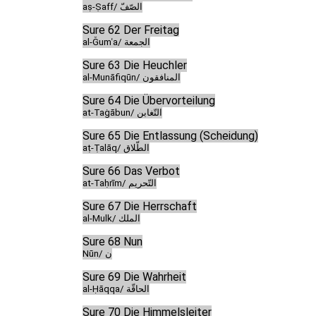
aṣ-Ṣaff/ الصّفّ
Sure 62 Der Freitag
al-Ǧumʿa/ الجمعة
Sure 63 Die Heuchler
al-Munāfiqūn/ المنافقون
Sure 64 Die Übervorteilung
at-Taġābun/ التّغابن
Sure 65 Die Entlassung (Scheidung)
aṭ-Ṭalāq/ الطّلاق
Sure 66 Das Verbot
at-Taḥrīm/ التّحريم
Sure 67 Die Herrschaft
al-Mulk/ الملك
Sure 68 Nun
Nūn/ ن
Sure 69 Die Wahrheit
al-Ḥāqqa/ الحاقّة
Sure 70 Die Himmelsleiter