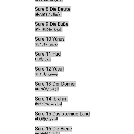
Sure 8 Die Beute
al-Anfāl/ الأنفال
Sure 9 Die Buße
at-Tauba/ التوبة
Sure 10 Yūnus
Yūnus/ يونس
Sure 11 Hud
Hūd/ هود
Sure 12 Yūsuf
Yūsuf/ يوسف
Sure 13 Der Donner
ar-Ra'd/ الرّعد
Sure 14 Ibrahim
Ibrāhīm/ إبراهيم
Sure 15 Das steinige Land
al-Ḥiǧr/ الحجر
Sure 16 Die Biene
an-Naḥl/ النّحل