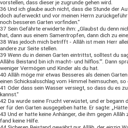
vorstellen, dass dieser je zugrunde gehen wird.
36 Und ich glaube auch nicht, dass die Stunde der Auf
doch auferweckt und vor meinen Herrn zurückgeführt
noch besseren Garten vorfinden.“
37 Sein Gefährte erwiderte ihm: „Glaubst du denn nic
hat, dann aus einem Samentropfen, dann dich zu ei
38 Was jedoch mich betrifft - Allāh ist mein Herr alle
andere zur Seite stellen.
39 Wenn du in deinen Garten eintrittst, solltest du sag
Allāhs Beistand bin ich macht- und hilflos.‘“. Dann spr
weniger Vermögen und Kinder als du hat.
40 Allāh möge mir etwas Besseres als deinen Garten
einen Schicksalsschlag vom Himmel heimsuchen, so 
41 Oder dass sein Wasser versiegt, so dass du es z
kannst.“
42 Da wurde seine Frucht verwüstet, und er begann 
er für den Garten ausgegeben hatte. Er sagte: „Hätte
43 Und er hatte keine Anhänger, die ihm gegen Allāh 
fand keine Hilfe.
44 Sicheren Beistand gewährt nur Allāh, der einzig Wahr