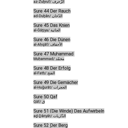
az-Zuḫruf/ الزّخرف
Sure 44 Der Rauch
ad-Duḫān/ الدّخان
Sure 45 Das Knien
al-Ǧāṯiya/ الجاثية
Sure 46 Die Dünen
al-Aḥqāf/ الأحقاف
Sure 47 Muḥammad
Muḥammad/ محمّد
Sure 48 Der Erfolg
al-Fatḥ/ الفتح
Sure 49 Die Gemächer
al-Ḥuǧurāt/ الحجرات
Sure 50 Qaf
Qāf/ ق
Sure 51 (Die Winde) Das Aufwirbeln
aḏ-Ḏāriyāt/ الذّاريات
Sure 52 Der Berg