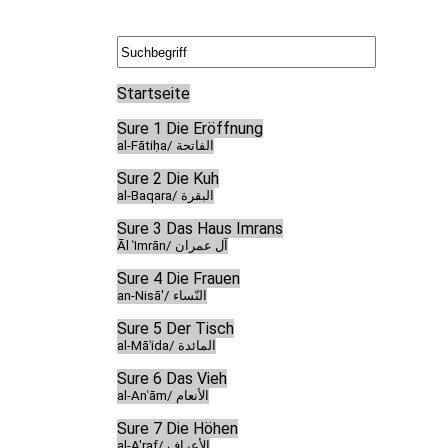
Startseite
Sure 1 Die Eröffnung
al-Fātiḥa/ الفاتحة
Sure 2 Die Kuh
al-Baqara/ البقرة
Sure 3 Das Haus Imrans
Āl ʿImrān/ آل عمران
Sure 4 Die Frauen
an-Nisā'/ النّساء
Sure 5 Der Tisch
al-Māʾida/ المائدة
Sure 6 Das Vieh
al-Anʿām/ الأنعام
Sure 7 Die Höhen
al-A'raf/ الأعراف