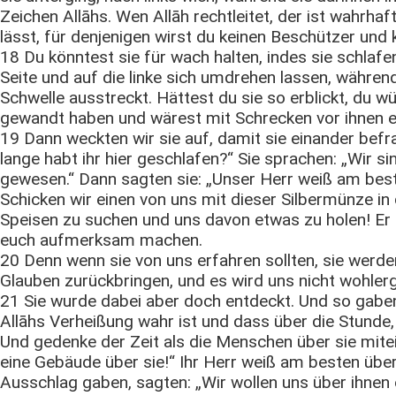
Zeichen Allāhs. Wen Allāh rechtleitet, der ist wahrhaf
lässt, für denjenigen wirst du keinen Beschützer und 
18 Du könntest sie für wach halten, indes sie schlafe
Seite und auf die linke sich umdrehen lassen, währen
Schwelle ausstreckt. Hättest du sie so erblickt, du w
gewandt haben und wärest mit Schrecken vor ihnen e
19 Dann weckten wir sie auf, damit sie einander befra
lange habt ihr hier geschlafen?“ Sie sprachen: „Wir s
gewesen.“ Dann sagten sie: „Unser Herr weiß am beste
Schicken wir einen von uns mit dieser Silbermünze in
Speisen zu suchen und uns davon etwas zu holen! Er 
euch aufmerksam machen.
20 Denn wenn sie von uns erfahren sollten, sie werde
Glauben zurückbringen, und es wird uns nicht wohler
21 Sie wurde dabei aber doch entdeckt. Und so gabe
Allāhs Verheißung wahr ist und dass über die Stunde,
Und gedenke der Zeit als die Menschen über sie mite
eine Gebäude über sie!“ Ihr Herr weiß am besten über 
Ausschlag gaben, sagten: „Wir wollen uns über ihnen e