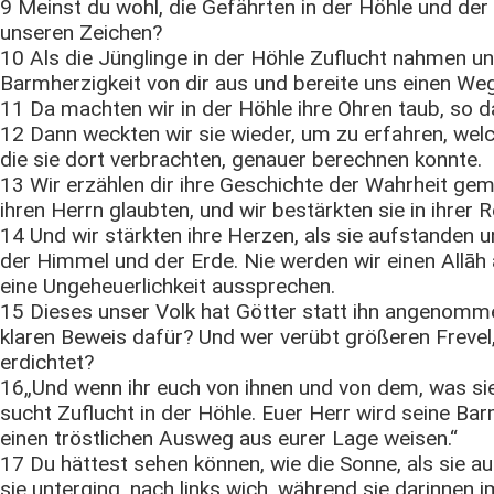
9 Meinst du wohl, die Gefährten in der Höhle und der 
unseren Zeichen?
10 Als die Jünglinge in der Höhle Zuflucht nahmen u
Barmherzigkeit von dir aus und bereite uns einen Weg
11 Da machten wir in der Höhle ihre Ohren taub, so da
12 Dann weckten wir sie wieder, um zu erfahren, welc
die sie dort verbrachten, genauer berechnen konnte.
13 Wir erzählen dir ihre Geschichte der Wahrheit ge
ihren Herrn glaubten, und wir bestärkten sie in ihrer R
14 Und wir stärkten ihre Herzen, als sie aufstanden u
der Himmel und der Erde. Nie werden wir einen Allāh 
eine Ungeheuerlichkeit aussprechen.
15 Dieses unser Volk hat Götter statt ihn angenomm
klaren Beweis dafür? Und wer verübt größeren Frevel,
erdichtet?
16„Und wenn ihr euch von ihnen und von dem, was sie 
sucht Zuflucht in der Höhle. Euer Herr wird seine Ba
einen tröstlichen Ausweg aus eurer Lage weisen.“
17 Du hättest sehen können, wie die Sonne, als sie au
sie unterging, nach links wich, während sie darinnen i