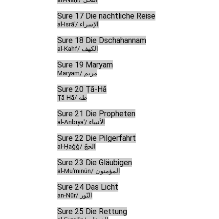
Sure 17 Die nächtliche Reise
al-Isrāʾ/ الإسراء
Sure 18 Die Dschahannam
al-Kahf/ الكهف
Sure 19 Maryam
Maryam/ مريم
Sure 20 Ṭā-Hā
Ṭā-Hā/ طه
Sure 21 Die Propheten
al-Anbiyāʾ/ الأنبياء
Sure 22 Die Pilgerfahrt
al-Ḥaǧǧ/ الحجّ
Sure 23 Die Gläubigen
al-Muʾminūn/ المؤمنون
Sure 24 Das Licht
an-Nūr/ النّور
Sure 25 Die Rettung