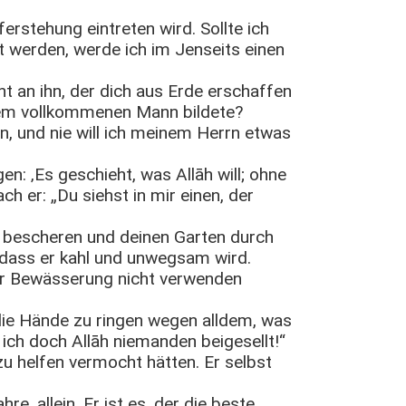
erstehung eintreten wird. Sollte ich
 werden, werde ich im Jenseits einen
ht an ihn, der dich aus Erde erschaffen
nem vollkommenen Mann bildete?
in, und nie will ich meinem Herrn etwas
en: ‚Es geschieht, was Allāh will; ohne
ach er: „Du siehst in mir einen, der
 bescheren und deinen Garten durch
dass er kahl und unwegsam wird.
ur Bewässerung nicht verwenden
die Hände zu ringen wegen alldem, was
 ich doch Allāh niemanden beigesellt!“
zu helfen vermocht hätten. Er selbst
e, allein. Er ist es, der die beste